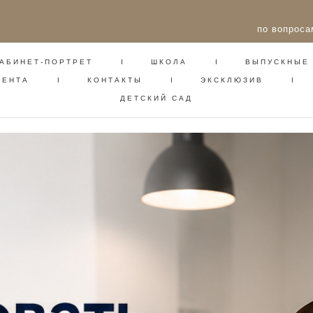
АБИНЕТ-ПОРТРЕТ
I
ШКОЛА
I
ВЫПУСКНЫЕ
по вопрос
ИЕНТА
I
КОНТАКТЫ
I
ЭКСКЛЮЗИВ
I
ДЕТСКИЙ САД
АБИНЕТ-ПОРТРЕТ
I
ШКОЛА
I
ВЫПУСКНЫЕ
ИЕНТА
I
КОНТАКТЫ
I
ЭКСКЛЮЗИВ
I
ДЕТСКИЙ САД