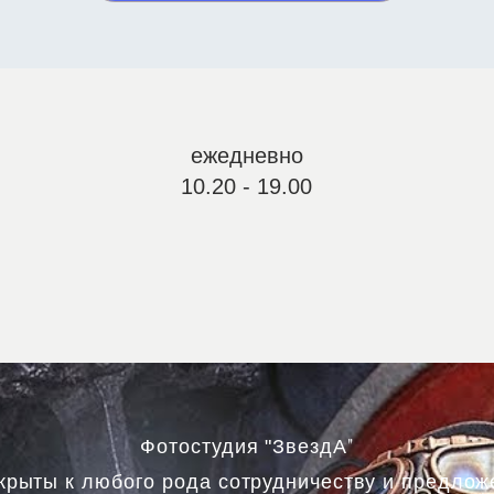
ежедневно
10.20 - 19.00
"
Фотостудия "ЗвездА
крыты к любого рода сотрудничеству и предлож