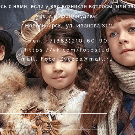
сь с нами, если у вас возникли вопросы, или за
гости в фотостудию.:
г.Новосибирск, ул. Иванова 31/1
тел.
+7(383)210-60-90
https://vk.com/fotostud
mail. Foto-Zvezda@mail.ru
Имя *
Email *