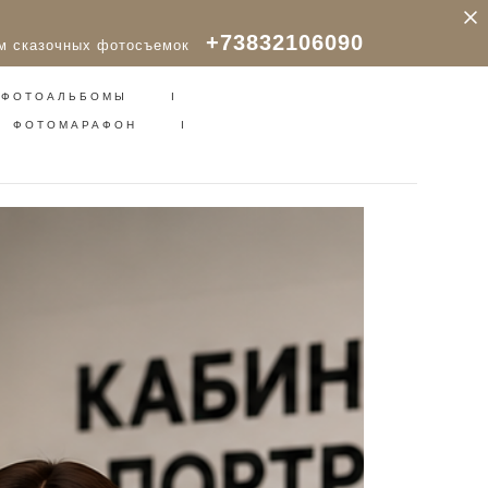
 ФОТОАЛЬБОМЫ
I
+73832106090
ам сказочных фотосъемок
ФОТОМАРАФОН
I
 ФОТОАЛЬБОМЫ
I
ФОТОМАРАФОН
I